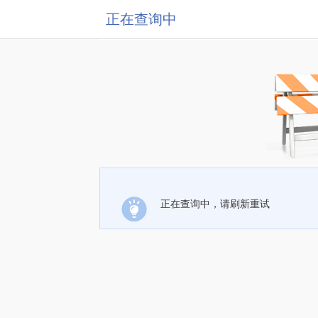
正在查询中
正在查询中，请刷新重试