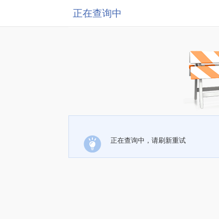
正在查询中
正在查询中，请刷新重试